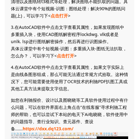
清理以及图纸转t3格式等处理，解决图纸不能扒取的问题。具
体云课堂中有个短视频-识图：图纸处理：解决90%的图纸问
题(上)，可以学习下<
点击打开
>
3.在AutoCAD软件中点击文字查看其属性，如果发现图纸中
多重插入块，使用CAD图纸解密程序lockdwg. vlk或者是
unlk. lsp进行图纸解密操作，然后再进行识图操作。
具体云课堂中有个短视频-识图：多重插入块-图纸无法扒取，
怎么办？，可以学习下<
点击打开
>
4.在AutoCAD软件中点击文字查看其属性，如果文字实际上
是由线条图形组成，那么可能无法通过常规方式拾取。这种情
况下，您可能需要使用使用了OCR技术的利驰PDF扒图工具或
其他工具方法来提取文字信息。
如您在利驰报价、设计以及图晓晓等工具软件使用过程中有什
么问题，可以在软件界面右上角点击“在线客服”寻求利驰工程
师的帮助，也可以尝试下本站的电天下Ai电晓晓，软件使用中
的问题指导、查行业知识、查元器件、查设
备......
https://dxx.dq123.com/