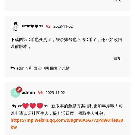
☞❤❤❤☜
V2
2023-11-02
下载图纸D币也变贵了，登录账号也不送D币了，还不如改回
以前版本，
回复
admin
和
西安电网
回复了此帖
admin
A
V6
2023-11-02
新版本的激励方案福利更加丰厚哦！可
☞
☜
以申请认证社区牛人，提升活跃度，领取牛人礼包。
https://mp.weixin.qq.com/s/9gm0ASG772Pdw0Tle930
kw