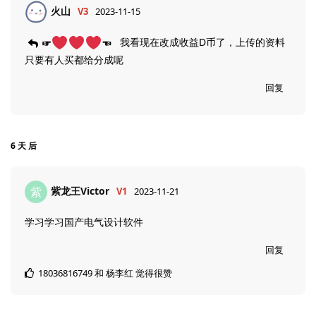
火山
V3
2023-11-15
我看现在改成收益D币了，上传的资料
☞
☜
只要有人买都给分成呢
回复
6 天
后
紫龙王Victor
紫
V1
2023-11-21
学习学习国产电气设计软件
回复
18036816749
和
杨李红
觉得很赞