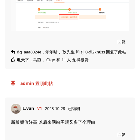
回复
dq_aaa8024e
，
笨笨哒
，
耿先生
和
sj_0-di2kn8ss
回复了此帖
电天下
，
马曌
，
Ctgo
和
11
人
觉得很赞
admin
置顶此帖
L.van
V1
2023-10-28
已编辑
新版颜值好高 以后来网站围观又多了个理由
回复