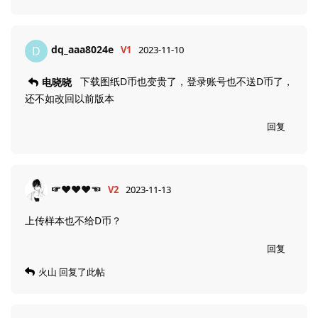
dq_aaa8024e
D
V1
2023-11-10
下载图纸D币也变贵了，登录账号也不送D币了，
电晓晓
还不如改回以前版本
回复
☞❤❤❤☜
V2
2023-11-13
上传样本也不给D币？
回复
火山
回复了此帖