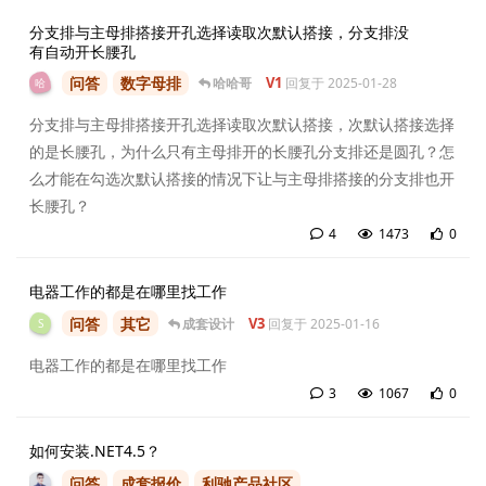
选择“公式法/系数法调价”来
分支排与主母排搭接开孔选择读取次默认搭接，分支排没
设定人工费和辅料的计算公
有自动开长腰孔
式。这里，您可以将人工费
问答
数字母排
V1
哈哈哥
回复于
2025-01-28
哈
和辅料的公式分别设置为“人
工定额”和“辅料定额”，并确
分支排与主母排搭接开孔选择读取次默认搭接，次默认搭接选择
保这些设置能够更新到您的
的是长腰孔，为什么只有主母排开的长腰孔分支排还是圆孔？怎
项目中。 3、之后，再...
么才能在勾选次默认搭接的情况下让与主母排搭接的分支排也开
长腰孔？
4
1473
0
4
条
电器工作的都是在哪里找工作
问答
其它
V3
成套设计
回复于
2025-01-16
S
电器工作的都是在哪里找工作
3
1067
0
3
条
如何安装.NET4.5？
问答
成套报价
利驰产品社区