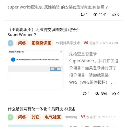
super works配电板 属性编辑 的安装位置功能如何使用？
1
1141
0
1
条
（图晓晓识图）无法提交识图数据到报价
SuperWinner？
问答
图晓晓识图
V6
利驰共享技术
回复于
2025-03-20
L
先检查是否登录
SuperWinner、并打开了报
价项目？如果登录并打开了
报价项目，请卸载重装
WPS（WPS组件损坏），
WPS下载地址：
1
394
0
https://www.wps.cn/
1
条
什么是源网荷储一体化？后附技术综述
问答
其它
电气社区
V5
100yxg
发布于
2025-03-05
1