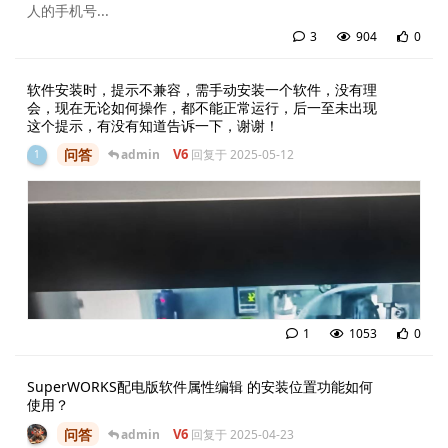
人的手机号...
3
904
0
3
条
软件安装时，提示不兼容，需手动安装一个软件，没有理
会，现在无论如何操作，都不能正常运行，后一至未出现
这个提示，有没有知道告诉一下，谢谢！
问答
V6
admin
回复于
2025-05-12
1
1
1053
0
1
条
SuperWORKS配电版软件属性编辑 的安装位置功能如何
使用？
问答
V6
admin
回复于
2025-04-23