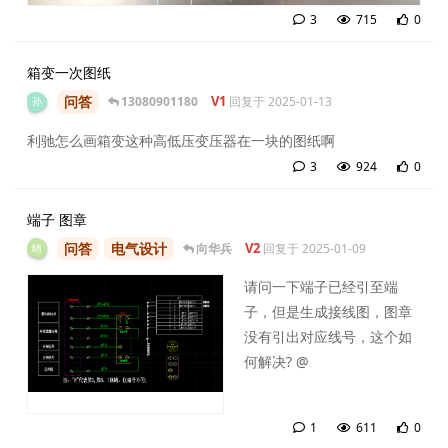
3
715
0
3
条
箱变一次图纸
问答
V1
13080901180
回复于
2025-01-13
孙
利驰怎么画箱变这种高低压变压器在一块的图纸啊
3
924
0
3
条
端子 图章
问答
电气设计
V2
向华兵
回复于
2025-01-09
晴
请问一下端子已经引至端
子，但是生成接线图，图章
没有引出对应线号，这个如
何解决? @
1
611
0
1
条