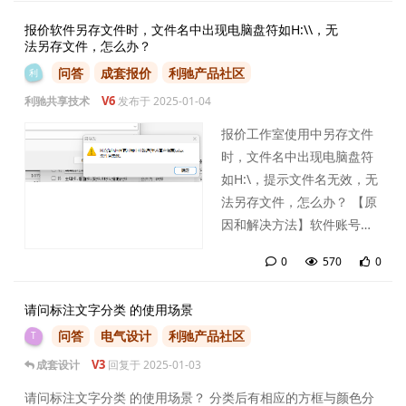
报价软件另存文件时，文件名中出现电脑盘符如H:\\，无
法另存文件，怎么办？
问答
成套报价
利驰产品社区
利
V6
利驰共享技术
发布于
2025-01-04
报价工作室使用中另存文件
时，文件名中出现电脑盘符
如H:\，提示文件名无效，无
法另存文件，怎么办？ 【原
因和解决方法】软件账号之
前在另一台电脑登录过的，
0
570
0
在那个电脑上边默认的报价
0
条
文件存贮文件夹在现在使用
请问标注文字分类 的使用场景
的这台电脑上是没有的，改
问答
电气设计
利驰产品社区
动一下文件存储位置重启就
T
好了！ 报价文件默认储存位
V3
成套设计
回复于
2025-01-03
置的修改如下图：
请问标注文字分类 的使用场景？ 分类后有相应的方框与颜色分