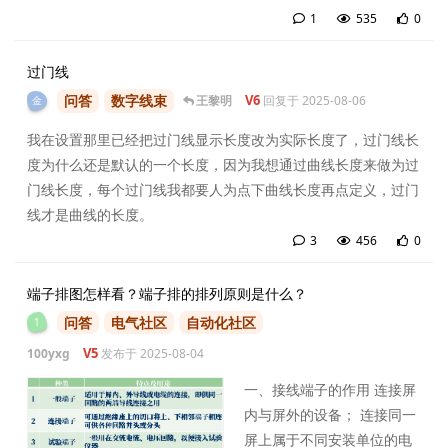
1
535
0
1
条
过门线
问答
数字线束
V6
王黎明
回复于
2025-08-06
金
我在设置那里已经把过门线显示长度改为实际长度了，过门线长
度为什么还是默认的一个长度，因为我想通过曲线长度来做为过
门线长度，每个过门线我都要人为点下曲线长度再点定义，过门
线才是曲线的长度。
3
456
0
3
条
端子排图怎样看？端子排的排列原则是什么？
问答
电气社区
自动化社区
1
V5
100yxg
发布于
2025-08-04
一、接线端子的作用 连接屏
内与屏外的设备； 连接同一
屏上属于不同安装单位的电