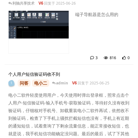
V6
利驰共享技术
回复于
2025-06-26
端子导航器是怎么用的
3
816
0
3
条
个人用户短信验证码收不到
问答
电小二
V6
admin
回复于
2025-06-25
1
电小二软件轻度使用用户，今天使用时弹出登录框，照常点击个
人用户-短信验证码-输入手机号-获取验证码，等待好久没有收到
验证码，仔细核对手机号、卸载重装电小二软件再试，依然收不
到验证码，检查了下手机上骚扰拦截短信也没有，手机上有近期
的通知短信，试着查询了下剩余流量信息，能正常接收短信，也
就是说，我手机短信功能确定没问题。最后的最后，试了下其他