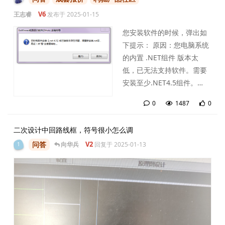
V6
王志睿
发布于
2025-01-15
您安装软件的时候，弹出如
下提示： 原因：您电脑系统
的内置 .NET组件 版本太
低，已无法支持软件。需要
安装至少.NET4.5组件。
（注：需要win7及以上系
0
1487
0
统，如果您的系统是
0
条
Windows XP，您需要优先
二次设计中回路线框，符号很小怎么调
升级电脑） 解决方法：安
问答
V2
向华兵
回复于
2025-01-13
装.NET4.5 下载地址：
1
https://drive.weixin.qq.co
m/s?k=ACcAoAczAAYEXZ...