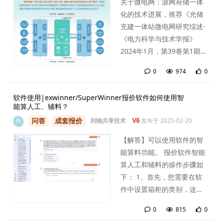
关于微电网：源网荷储一体
化的技术进展，推荐《光储
充建一体站微电网研究综述-
《电力科学与技术学报》
2024年1月，第39卷第1期》
<点击打开>
0
974
0
0
条
软件使用|exwinner/SuperWinner报价软件如何使用智
能算人工、辅料？
问答
成套报价
V6
利驰共享技术
发布于
2025-02-20
利
【解答】可以使用软件的智
能算料功能。 报价软件智能
算人工和辅料的操作步骤如
下： 1、首先，您需要在软
件中设置箱柜的类别，这是
后续计算的基础。 2、接
0
815
0
着，通过“费用调整”功能，
0
条