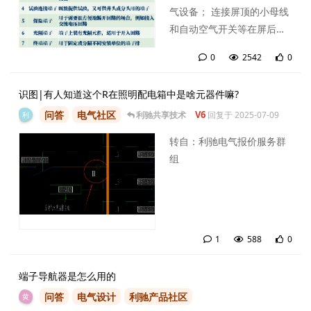
气设备； 连接屏顶的小母线
和自动空气开关等在屏后安
装的设备。 二、接线端子的
0
2542
0
类型 三、端子排的排列原则
0
条
端子排根据屏内设备布置，
识图|有人知道这个R在照明配电箱中是啥元器件嘛?
按方便接线的原则，布置在
问答
电气社区
V6
利驰共享技术
回复于
2025-07-09
屏的左侧或右侧。在同一侧
利
端子排上，不同安装单位端
转自：利驰电气报价服务群
子排的中间用终端端子隔
组
离、每一安装单位的端子排
一般按回路分类成组集中布
置。...
1
588
0
1
条
端子导航器是怎么用的
问答
电气设计
利驰产品社区
黄