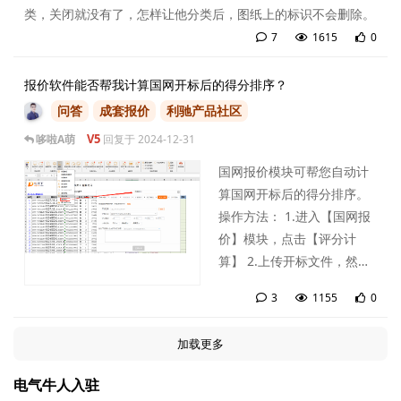
类，关闭就没有了，怎样让他分类后，图纸上的标识不会删除。
7
1615
0
7
条
报价软件能否帮我计算国网开标后的得分排序？
问答
成套报价
利驰产品社区
V5
哆啦A萌
回复于
2024-12-31
国网报价模块可帮您自动计
算国网开标后的得分排序。
操作方法： 1.进入【国网报
价】模块，点击【评分计
算】 2.上传开标文件，然后
设置评分参数，直接计算即
3
1155
0
可。 3.您也可以仅计算某几
3
条
家客户的评分。
加载更多
电气牛人入驻