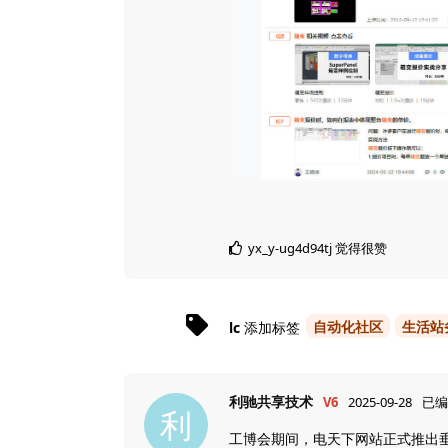
yx_y-ug4d94tj
觉得很赞
自动化社区
生活站
lc
添加标签
利驰共享技术
V6
2025-09-28
已编
利
工博会期间，电天下网站正式推出垂