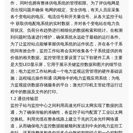
作， 同时也拥有整体供电系统的管理权限。为了评估电网是
否出现问题并确保 电网的稳定、安全供电，有关人员应采集
各个变电站的电压、电流信号和开关量信号。从各大监控子站
中 获取供电配电系统的实时数据，并对各个变电站在电力负
荷状况、负荷分布趋势进行精细化的数据检索和统计。在检测
到问题时迅速进行维护，确保系统永远处于最稳的运行条件。
为了让监控站点能够掌握供电系统的运作状态，并在各个子系
统间有效合作，监控工作站将会实时收集各个子系统提供的有
价值的相关数据。监控管理主要设置了以下软硬件工具：主要
是大型LED显示屏，它用于展示关键监控数据和图片的细节信
息；电力监控工作站构成一个电力监视运营管理的硬件基础设
施；远程端点操作和通 讯网络中的电力监视应用系统；为电
力监视提供数据存储服务的平台；激光打印机主管处理运行过
程中的数据及文件的打印。
1.2 通信传输层
监控子站与监控中心之间利用高速光纤以太网实现了数据的流
通，为了确保传输的准确性，各监控子站均配置了工业以太网
交换机。利用光缆在整条线路上建立千兆的冗余光纤网络通
道，从而确保电力监控数据能被顺利发送到中央的电力监控工
作站。该系统整体构造包括多个分散的智能端点和一个控制型