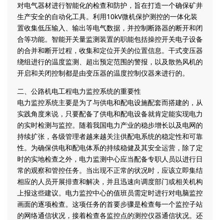
对电气器材进行智能化的检查和防护，旨在打造一个确保矿井
生产安全的自动化工具。利用10kV微机保护测控的一体化装
置收集低压输入、输出等电气数据，并控制断路器的断开和闭
合等功能。智能开关量监测装置的职能包括操控开关电子设备
的合并和断开过程，收集和定位开关的位置信息。干式变压器
绕组进行的温度监测、超出预定范围的警报，以及散热风机的
开启和关闭控制都是由变压器的温度控制仪器来进行的。
二、公路机电工程电力监控系统的重要性
电力监控系统主要是为了与供电和配电设施配套而搭建的，从
实践角度来说，只要配备了供电和配电设备就肯定能实现电力
的实时检测与监控。随着我国电力产业的稳步增长以及电网的
持续扩张，各级管理者越来越关注供配电系统的稳定性和可靠
性。为确保供电和配电体系的持续稳健及其安全运营，除了定
时的实地检查之外，电力监测中心应当配备专职人员以进行日
常的观察和管控任务。当出现不正常的状况时，应该立即集结
相应的人员开展排查和解决，并且迅速向调度部门或相关机构
上报这些建议。电力监控中心的值班员需定时进行对电脑监控
画面的逐项检查。这项任务的首要步骤是检查每一个监控子站
的网络通信状况，接着检查各监控点的测控仪器通信状况。还